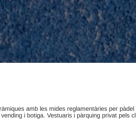
oràmiques amb les mides reglamentàries per pàdel do
vending i botiga. Vestuaris i pàrquing privat pels cl